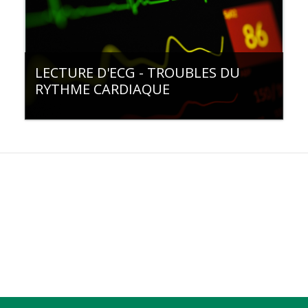
LECTURE D'ECG - TROUBLES DU
RYTHME CARDIAQUE
Categoria:
Clinique Genolier
Filière de formation:
Formation continue
Type de cours:
💻e-learning
Access