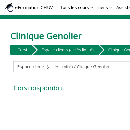
Vai al contenuto principale
eFormation CHUV
Tous les cours
Liens
Assist
Clinique Genolier
Corsi
Espace clients (accès limité)
Clinique Ge
Categorie di corso
Corsi disponibili