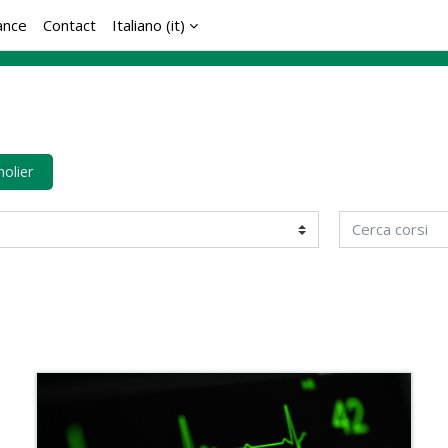
ance
Contact
Italiano ‎(it)‎
nolier
Cerca corsi