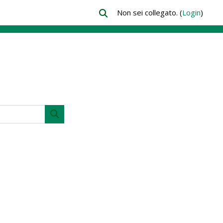
Non sei collegato. (
Login
)
Toggle search input
Cerca corsi