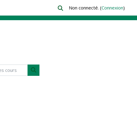
Non connecté. (
Connexion
)
Activer/désactiver la saisie de recher
 cours
Rechercher des cours