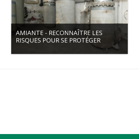
AMIANTE - RECONNAÎTRE LES
RISQUES POUR SE PROTÉGER
Catégorie:
Hôpital du Valais
Filière de formation:
Formation continue
Type de cours:
💻e-learning
Accéder au contenu