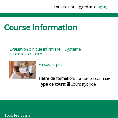
Skip to main content
You are not logged in. (
Log in
)
Course information
Evaluation clinique infirmière – Système
cardiorespiratoire
En savoir plus
Filière de formation
:
Formation continue
Type de cours
:
🗃️Cours hybride
Tous les cours