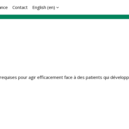
ance
Contact
English ‎(en)‎
equises pour agir efficacement face à des patients qui développen