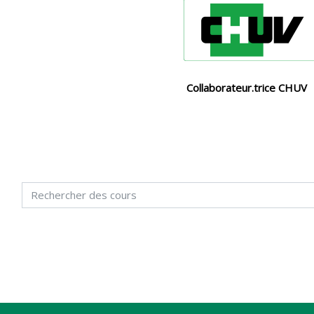
Collaborateur.trice CHUV
Blocs
Blocs
Blocs
Rechercher des cours
Blocs
Blocs
Blocs