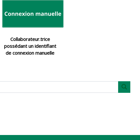
Collaborateur.trice
possédant un identifiant
de connexion manuelle
Blocs
Blocs
Recher
Blocs
Blocs